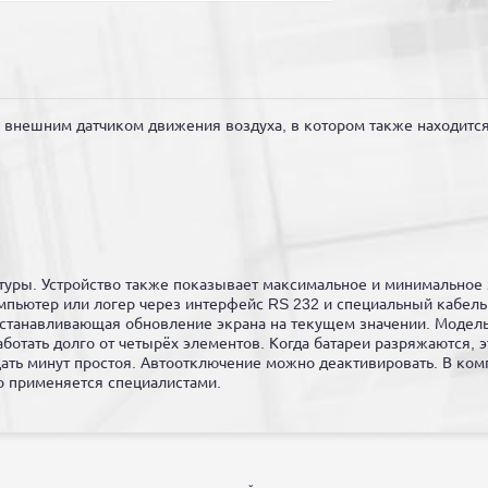
внешним датчиком движения воздуха, в котором также находится 
ры. Устройство также показывает максимальное и минимальное з
омпьютер или логер через интерфейс RS 232 и специальный кабел
останавливающая обновление экрана на текущем значении. Модель
отать долго от четырёх элементов. Когда батареи разряжаются, э
цать минут простоя. Автоотключение можно деактивировать. В ком
о применяется специалистами.